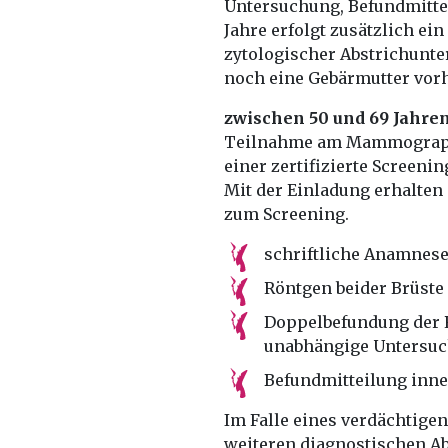
Untersuchung, Befundmittei
Jahre erfolgt zusätzlich ei
zytologischer Abstrichunt
noch eine Gebärmutter vorh
zwischen 50 und 69 Jahre
Teilnahme am Mammographie
einer zertifizierte Screeni
Mit der Einladung erhalten
zum Screening.
schriftliche Anamnes
Röntgen beider Brüst
Doppelbefundung der
unabhängige Untersuc
Befundmitteilung inne
Im Falle eines verdächtigen
weiteren diagnostischen Ab