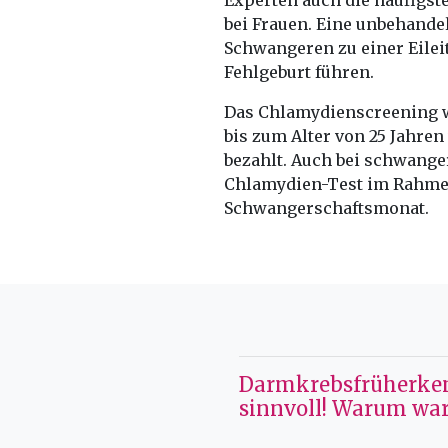
Experten auch die häufigst
bei Frauen. Eine unbehande
Schwangeren zu einer Eilei
Fehlgeburt führen.
Das Chlamydienscreening wi
bis zum Alter von 25 Jahre
bezahlt. Auch bei schwang
Chlamydien-Test im Rahmen
Schwangerschaftsmonat.
Darmkrebsfrüherken
sinnvoll! Warum war