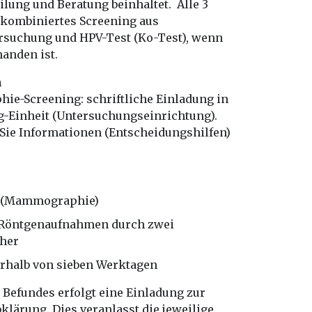
lung und Beratung beinhaltet. Alle 3
n kombiniertes Screening aus
ersuchung und HPV-Test (Ko-Test), wenn
anden ist.
n
-Screening: schriftliche Einladung in
ng-Einheit (Untersuchungseinrichtung).
 Sie Informationen (Entscheidungshilfen)
e
e (Mammographie)
 Röntgenaufnahmen durch zwei
her
rhalb von sieben Werktagen
 Befundes erfolgt eine Einladung zur
klärung. Dies veranlasst die jeweilige