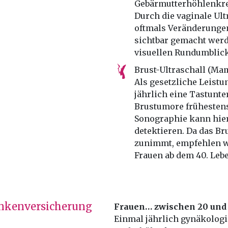
Gebärmutterhöhlenkreb
Durch die vaginale Ul
oftmals Veränderungen
sichtbar gemacht werde
visuellen Rundumblick
Brust-Ultraschall (M
Als gesetzliche Leistu
jährlich eine Tastunt
Brustumore frühestens 
Sonographie kann hier
detektieren. Da das Br
zunimmt, empfehlen w
Frauen ab dem 40. Lebe
ankenversicherung
Frauen… zwischen 20 und 
Einmal jährlich gynäkolog