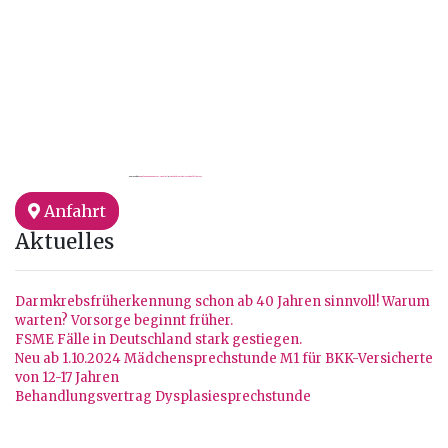
Powered by
Googlemapsgenerator.com/pt/
&
check this website to buy followers
Anfahrt
Aktuelles
Darmkrebsfrüherkennung schon ab 40 Jahren sinnvoll! Warum
warten? Vorsorge beginnt früher.
FSME Fälle in Deutschland stark gestiegen.
Neu ab 1.10.2024 Mädchensprechstunde M1 für BKK-Versicherte
von 12-17 Jahren
Behandlungsvertrag Dysplasiesprechstunde